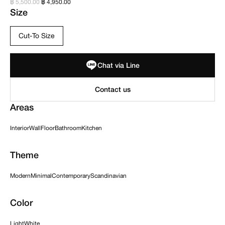
฿ 5,500.00
฿ 4,950.00
Size
Cut-To Size
Chat via Line
Areas
Interior
Wall
Floor
Bathroom
Kitchen
Theme
Modern
Minimal
Contemporary
Scandinavian
Color
Light
White