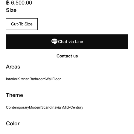
฿ 6,500.00
Size
Cut-To Size
Chat via Line
Areas
Interior
Kitchen
Bathroom
Wall
Floor
Theme
Contemporary
Modern
Scandinavian
Mid-Century
Color