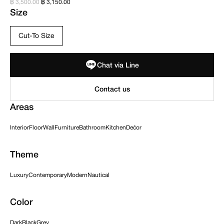
฿ 3,500.00
฿ 3,150.00
Size
Cut-To Size
Chat via Line
Areas
Interior
Floor
Wall
Furniture
Bathroom
Kitchen
Dećor
Theme
Luxury
Contemporary
Modern
Nautical
Color
Dark
Black
Grey