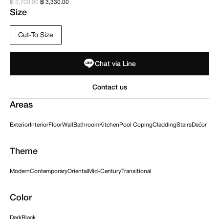
฿ 3,700.00
฿ 3,330.00
Size
Cut-To Size
Chat via Line
Areas
Exterior
Interior
Floor
Wall
Bathroom
Kitchen
Pool Coping
Cladding
Stairs
Dećor
Theme
Modern
Contemporary
Oriental
Mid-Century
Transitional
Color
Dark
Black