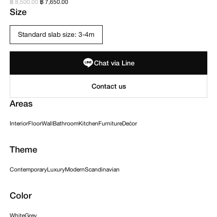
฿ 8,500.00
฿ 7,650.00
Size
Standard slab size: 3-4m
Chat via Line
Areas
Interior
Floor
Wall
Bathroom
Kitchen
Furniture
Dećor
Theme
Contemporary
Luxury
Modern
Scandinavian
Color
White
Grey