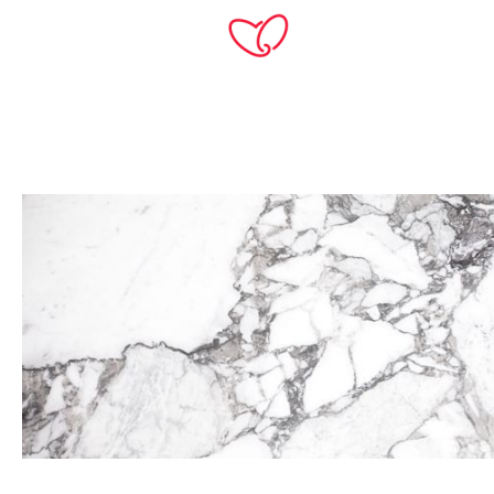
TH
Home
Products
หินอ่อน
Calacatta Corchia
-10%