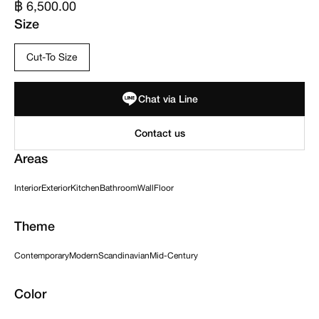
฿ 6,500.00
Size
Cut-To Size
Chat via Line
Areas
Interior
Exterior
Kitchen
Bathroom
Wall
Floor
Theme
Contemporary
Modern
Scandinavian
Mid-Century
Color