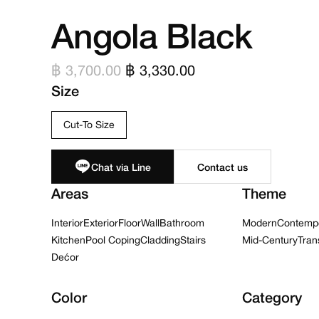
Angola
Black
฿ 3,700.00
฿ 3,330.00
Size
Cut-To Size
Chat via Line
Areas
Theme
Interior
Exterior
Floor
Wall
Bathroom
Modern
Contemp
Kitchen
Pool Coping
Cladding
Stairs
Mid-Century
Trans
Dećor
Color
Category